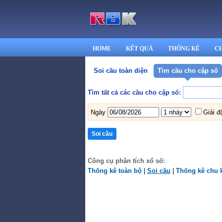
HOME
KẾT QUẢ
THỐNG KÊ
CH
Soi cầu toàn diện
Tìm cầu cho cặp số
Tìm tất cả các cầu cho cặp số:
Ngày
Giải đ
Công cụ phân tích xổ số:
Thống kê toàn bộ
|
Soi cầu
|
Thống kê chu 