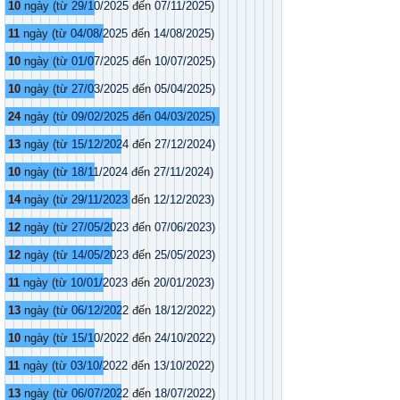
10
ngày (từ
29/10/2025
đến
07/11/2025
)
11
ngày (từ
04/08/2025
đến
14/08/2025
)
10
ngày (từ
01/07/2025
đến
10/07/2025
)
10
ngày (từ
27/03/2025
đến
05/04/2025
)
24
ngày (từ
09/02/2025
đến
04/03/2025
)
13
ngày (từ
15/12/2024
đến
27/12/2024
)
10
ngày (từ
18/11/2024
đến
27/11/2024
)
14
ngày (từ
29/11/2023
đến
12/12/2023
)
12
ngày (từ
27/05/2023
đến
07/06/2023
)
12
ngày (từ
14/05/2023
đến
25/05/2023
)
11
ngày (từ
10/01/2023
đến
20/01/2023
)
13
ngày (từ
06/12/2022
đến
18/12/2022
)
10
ngày (từ
15/10/2022
đến
24/10/2022
)
11
ngày (từ
03/10/2022
đến
13/10/2022
)
13
ngày (từ
06/07/2022
đến
18/07/2022
)