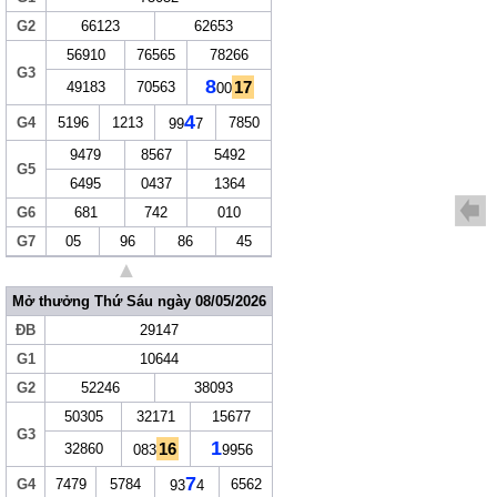
G2
66123
62653
56910
76565
78266
G3
8
17
49183
70563
00
4
G4
5196
1213
7850
99
7
9479
8567
5492
G5
6495
0437
1364
G6
681
742
010
G7
05
96
86
45
▲
Mở thưởng Thứ Sáu ngày 08/05/2026
ĐB
29147
G1
10644
G2
52246
38093
50305
32171
15677
G3
1
16
32860
083
9956
7
G4
7479
5784
6562
93
4