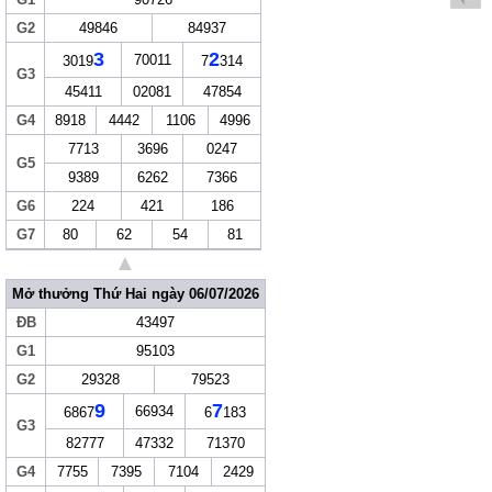
G2
49846
84937
3
2
70011
3019
7
314
G3
45411
02081
47854
G4
8918
4442
1106
4996
7713
3696
0247
G5
9389
6262
7366
G6
224
421
186
G7
80
62
54
81
▲
Mở thưởng Thứ Hai ngày 06/07/2026
ĐB
43497
G1
95103
G2
29328
79523
9
7
66934
6867
6
183
G3
82777
47332
71370
G4
7755
7395
7104
2429