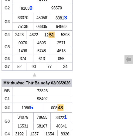
0
G2
93579
9103
3
33370
45058
8381
G3
75138
08835
64869
51
G4
2423
4622
5398
12
0976
4695
2571
G5
1498
5748
4618
G6
374
613
055
G7
52
90
77
34
▲
Mở thưởng Thứ Ba ngày 02/06/2026
ĐB
73823
G1
98492
5
43
G2
1086
008
1
34079
78655
3322
G3
16531
68167
40341
G4
3192
1237
1654
8326