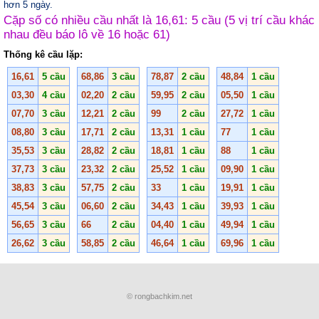
hơn 5 ngày.
Cặp số có nhiều cầu nhất là 16,61: 5 cầu (5 vị trí cầu khác
nhau đều báo lô về 16 hoặc 61)
Thống kê cầu lặp:
16,61
5 cầu
68,86
3 cầu
78,87
2 cầu
48,84
1 cầu
03,30
4 cầu
02,20
2 cầu
59,95
2 cầu
05,50
1 cầu
07,70
3 cầu
12,21
2 cầu
99
2 cầu
27,72
1 cầu
08,80
3 cầu
17,71
2 cầu
13,31
1 cầu
77
1 cầu
35,53
3 cầu
28,82
2 cầu
18,81
1 cầu
88
1 cầu
37,73
3 cầu
23,32
2 cầu
25,52
1 cầu
09,90
1 cầu
38,83
3 cầu
57,75
2 cầu
33
1 cầu
19,91
1 cầu
45,54
3 cầu
06,60
2 cầu
34,43
1 cầu
39,93
1 cầu
56,65
3 cầu
66
2 cầu
04,40
1 cầu
49,94
1 cầu
26,62
3 cầu
58,85
2 cầu
46,64
1 cầu
69,96
1 cầu
© rongbachkim.net