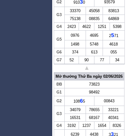
3
G2
93579
910
0
33370
45058
83813
G3
75138
08835
64869
G4
2423
4622
1251
5398
5
0976
4695
2
71
G5
1498
5748
4618
G6
374
613
055
G7
52
90
77
34
▲
Mở thưởng Thứ Ba ngày 02/06/2026
ĐB
73823
G1
98492
6
G2
00843
108
5
34079
78655
33221
G3
16531
68167
40341
G4
3192
1237
1654
8326
3
6239
4438
3
21