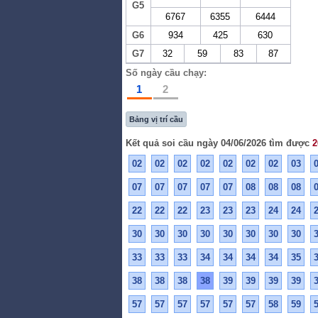
G5
6767
6355
6444
G6
934
425
630
G7
32
59
83
87
Số ngày cầu chạy:
1
2
Bảng vị trí cầu
Kết quả soi cầu ngày 04/06/2026 tìm được
2
02
02
02
02
02
02
02
03
07
07
07
07
07
08
08
08
22
22
22
23
23
23
24
24
30
30
30
30
30
30
30
30
33
33
33
34
34
34
34
35
38
38
38
38
39
39
39
39
57
57
57
57
57
57
58
59