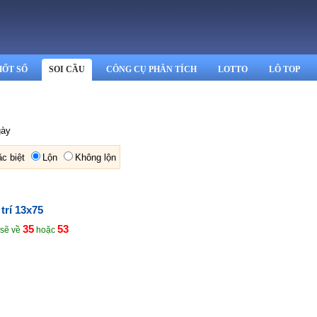
ỐT SỐ
SOI CẦU
CÔNG CỤ PHÂN TÍCH
LOTTO
LÔ TOP
ày
ặc biệt
Lộn
Không lộn
 trí 13x75
35
53
 sẽ về
hoặc