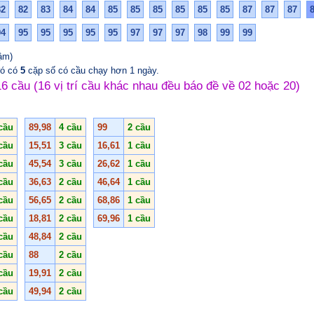
82
82
83
84
84
85
85
85
85
85
85
87
87
87
94
95
95
95
95
95
97
97
97
98
99
99
ậm)
đó có
5
cặp số có cầu chạy hơn 1 ngày.
16 cầu (16 vị trí cầu khác nhau đều báo đề về 02 hoặc 20)
cầu
89,98
4 cầu
99
2 cầu
cầu
15,51
3 cầu
16,61
1 cầu
cầu
45,54
3 cầu
26,62
1 cầu
cầu
36,63
2 cầu
46,64
1 cầu
cầu
56,65
2 cầu
68,86
1 cầu
cầu
18,81
2 cầu
69,96
1 cầu
cầu
48,84
2 cầu
cầu
88
2 cầu
cầu
19,91
2 cầu
cầu
49,94
2 cầu