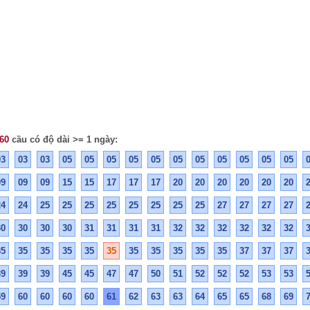
60
cầu có độ dài >= 1 ngày:
03
03
03
05
05
05
05
05
05
05
05
05
05
05
09
09
09
15
15
17
17
17
20
20
20
20
20
20
24
24
25
25
25
25
25
25
25
25
27
27
27
27
30
30
30
30
31
31
31
31
32
32
32
32
32
32
35
35
35
35
35
35
35
35
35
35
35
37
37
37
39
39
39
45
45
47
47
50
51
52
52
52
53
53
59
60
60
60
60
61
62
63
63
64
65
65
68
69