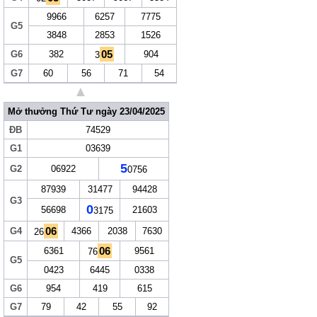
9966
6257
7775
G5
3848
2853
1526
05
G6
382
904
3
G7
60
56
71
54
▲
Mở thưởng Thứ Tư ngày 23/04/2025
ĐB
74529
G1
03639
5
G2
06922
0756
87939
31477
94428
G3
0
56698
21603
3175
06
G4
4366
2038
7630
26
06
6361
9561
76
G5
0423
6445
0338
G6
954
419
615
G7
79
42
55
92